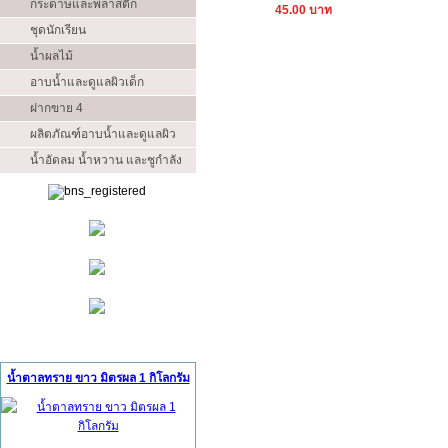
กระดาษและพลาสติก
45.00 บาท
ชุดนักเรียน
น้ำผลไม้
อาบน้ำและดูแลผิวเด็ก
ฝากขาย 4
ผลิตภัณฑ์อาบน้ำและดูแลผิว
น้ำอัดลม น้ำหวาน และชูกำลัง
สินค้าแนะนำ (Ads)
น้ำตาลทราย ขาว มิตรผล 1 กิโลกรัม