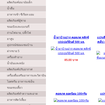
ผลิตภัณฑ์อนามัยเด็ก
น้ำดื่ม
อาหารเช้า ซีเรียล แยม
ผลิตภัณฑ์ผู้ชาย
ขนมปังและเบเกอรี่
ถ่านไฟฉาย, ปลั๊กไฟ
น้ำยาบ้วนปาก คอลเกต พลักซ์
แปรงสี
ยาสูบ
เปปเปอร์มินต์ 500 มล.
สเต็ป 
อุปกรณ์ซ่อมแซมบ้าน
ฝากขาย 5
เครื่องสำอาง
85.00 บาท
น้ำมันและหนัง
ผลิตภัณฑ์ปรับอากาศ
เครื่องดื่มเสริมอาหารและวิตามิน
ไอศครีม อาหารแช่เย็น
ขนมขบเคี้ยว
ผลิตภัณฑ์ทำความสะอาด
คอลเกต ยอดนิยม 100กรัม
เเปร
อาหารสัตว์เลี้ยง