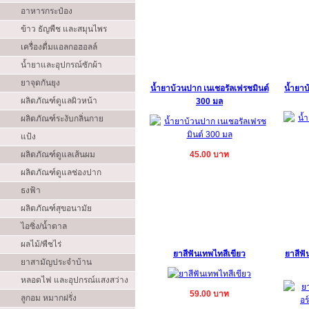
อาหารกระป๋อง
ข้าว ธัญพืช และสมุนไพร
เครื่องดื่มแอลกอฮอลล์
น้ำยาและอุปกรณ์ซักผ้า
ยาจุดกันยุง
น้ำยาบ้วนปาก เนเชอรัลเฟรชมินต์
น้ำยา
ผลิตภัณฑ์ดูแลผิวหน้า
300 มล
ผลิตภัณฑ์ระงับกลิ่นกาย
แป้ง
ผลิตภัณฑ์ดูแลเส้นผม
45.00 บาท
ผลิตภัณฑ์ดูแลช่องปาก
ธงฟ้า
ผลิตภัณฑ์สุขอนามัย
ไอซิ่ง/น้ำตาล
ผลไม้/พืชไร่
ยาสีฟันเทพไทสีเขียว
ยาสีฟัน
ยาสามัญประจำบ้าน
หลอดไฟ และอุปกรณ์แสงสว่าง
59.00 บาท
ลูกอม หมากฝรั่ง