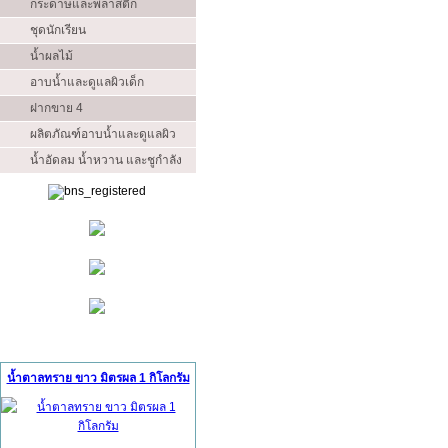
กระดาษและพลาสติก
ชุดนักเรียน
น้ำผลไม้
อาบน้ำและดูแลผิวเด็ก
ฝากขาย 4
ผลิตภัณฑ์อาบน้ำและดูแลผิว
น้ำอัดลม น้ำหวาน และชูกำลัง
สินค้าแนะนำ (Ads)
น้ำตาลทราย ขาว มิตรผล 1 กิโลกรัม