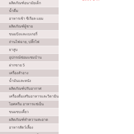
ผลิตภัณฑ์อนามัยเด็ก
น้ำดื่ม
อาหารเช้า ซีเรียล แยม
ผลิตภัณฑ์ผู้ชาย
ขนมปังและเบเกอรี่
ถ่านไฟฉาย, ปลั๊กไฟ
ยาสูบ
อุปกรณ์ซ่อมแซมบ้าน
ฝากขาย 5
เครื่องสำอาง
น้ำมันและหนัง
ผลิตภัณฑ์ปรับอากาศ
เครื่องดื่มเสริมอาหารและวิตามิน
ไอศครีม อาหารแช่เย็น
ขนมขบเคี้ยว
ผลิตภัณฑ์ทำความสะอาด
อาหารสัตว์เลี้ยง