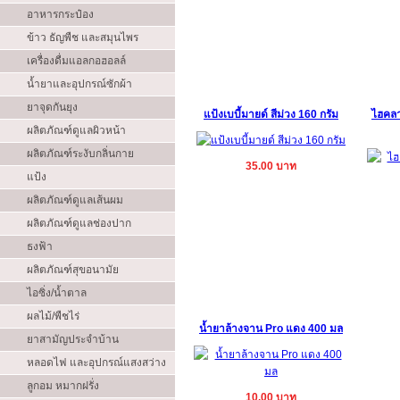
อาหารกระป๋อง
ข้าว ธัญพืช และสมุนไพร
เครื่องดื่มแอลกอฮอลล์
น้ำยาและอุปกรณ์ซักผ้า
ยาจุดกันยุง
แป้งเบบี้มายด์ สีม่วง 160 กรัม
ไฮคลา
ผลิตภัณฑ์ดูแลผิวหน้า
ผลิตภัณฑ์ระงับกลิ่นกาย
35.00 บาท
แป้ง
ผลิตภัณฑ์ดูแลเส้นผม
ผลิตภัณฑ์ดูแลช่องปาก
ธงฟ้า
ผลิตภัณฑ์สุขอนามัย
ไอซิ่ง/น้ำตาล
ผลไม้/พืชไร่
น้ำยาล้างจาน Pro แดง 400 มล
ยาสามัญประจำบ้าน
หลอดไฟ และอุปกรณ์แสงสว่าง
ลูกอม หมากฝรั่ง
10.00 บาท